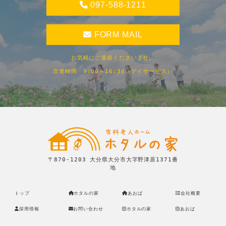
097-588-1211
FORM MAIL
お気軽にご連絡くださいませ。
営業時間 9:00～16:30（デイサービス）
〒870-1203 大分県大分市大字野津原1371番
地
トップ
ホタルの家
あおば
会社概要
採用情報
お問い合わせ
ホタルの家
あおば