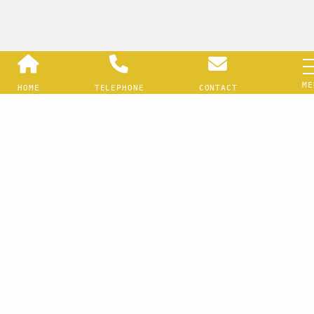
ME
HOME
TELEPHONE
CONTACT